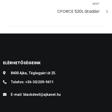
NEXT
CFORCE 520L átadás!
ELÉRHETŐSÉGEINK
8400 Ajka, Téglagyári út 25.
Telefon:
+36-30/209-9411
E-mail:
blackdevil@ajkanet.hu