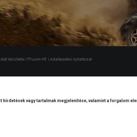
t készítette: ITFusion Kft. |
Adatkezelési nyilatkozat