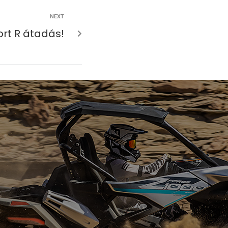
NEXT
rt R átadás!