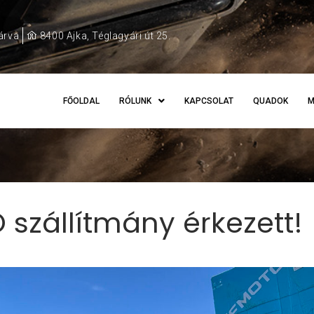
árva
8400 Ajka, Téglagyári út 25.
FŐOLDAL
RÓLUNK
KAPCSOLAT
QUADOK
M
szállítmány érkezett!