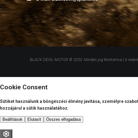
BLACK DEVIL MOTOR © 2020. Minden jog fenntartva | A weboldal