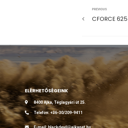
PREVIOUS
CFORCE 625 
ELÉRHETŐSÉGEINK
8400 Ajka, Téglagyári út 25.
Telefon:
+36-30/209-9411
E-mail:
blackdevil@ajkanet.hu