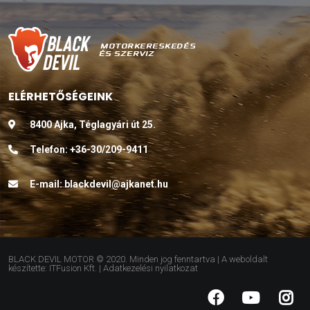
ELÉRHETŐSÉGEINK
8400 Ajka, Téglagyári út 25.
Telefon:
+36-30/209-9411
E-mail:
blackdevil@ajkanet.hu
BLACK DEVIL MOTOR © 2020. Minden jog fenntartva | A weboldalt
készítette: ITFusion Kft. |
Adatkezelési nyilatkozat