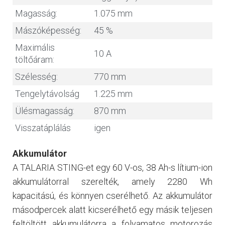
Magasság:
1.075 mm
Mászóképesség:
45 %
Maximális
10 A
töltőáram:
Szélesség:
770 mm
Tengelytávolság
1.225 mm
Ülésmagasság:
870 mm
Visszatáplálás
igen
Akkumulátor
A TALARIA STING-et egy 60 V-os, 38 Ah-s lítium-ion
akkumulátorral szerelték, amely 2280 Wh
kapacitású, és könnyen cserélhető. Az akkumulátor
másodpercek alatt kicserélhető egy másik teljesen
feltöltött akkumulátorra a folyamatos motorozás