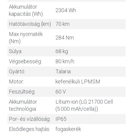
Akkumulátor
2304 Wh
kapacitás (Wh):
Hatótávolság (km)
70 km
Max nyomaték
284 Nm
(Nm):
Súlya:
68 kg
Végsebesség:
80 km/h
Gyártó:
Talaria
Motor:
kefenélküli LPMSM
Feszültség:
60 V
Akkumulátor
Lítium-ion (LG 21700 Cell
technológia:
(5.000 mAh/cella))
Por- és vízállóság:
IP65
Elsődleges hajtás:
fogaskerék