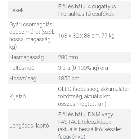
Elöl és hátul 4 dugattyús
Fékek:
Hidraulikus tárcsafékek
Gyári csomagolási,
doboz méret (szél,
163 x 32 x 88 cm, 77 kg
hossz, magasság,
kg):
Hasmagasság:
280 mm
Töltési idő:
3 óra (0-100%-ig) óra
Hosszúság:
1850 cm
OLED (sebesség, akkumulátor
Kijelző:
töltöttség, aktuális km,
összes megtett km)
Elöl és hátul DNM vagy
FASTACE teleszkópok
Lengéscsillapító
(aktuális beszállítói készlet
függvénye)