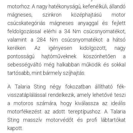
motorhoz. A nagy hatékonyságú, kefenélküli, állandó
mágneses, szinkron középhajtású motor
csúcskategóriás mágneses anyaggal és fejlett
feldolgozással elérhi a 34 Nm csúcsnyomatékot,
valamint a 284 Nm csúcsnyomatékot a hátsó
keréken. Az igényesen kidolgozott, nagy
pontosságú hajtóműveknek köszönhetően a
sebességváltó még halkabban működik és sokkal
tartósabb, mint bármely szíjhajtás.
A Talaria Sting négy fokozatban állítható fék-
visszatáplálással rendelkezik, amely lehetővé teszi
a motoros számára, hogy kiválassza az ideális
motorfékezést az adott tereptípushoz. A Talaria
Sting masszív motorvédőt és profi lábtartókat
kapott.