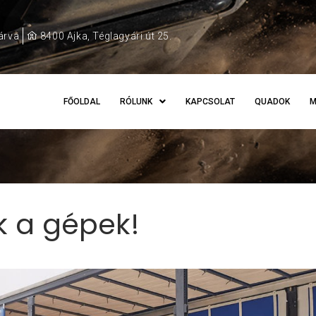
árva
8400 Ajka, Téglagyári út 25.
FŐOLDAL
RÓLUNK
KAPCSOLAT
QUADOK
M
k a gépek!