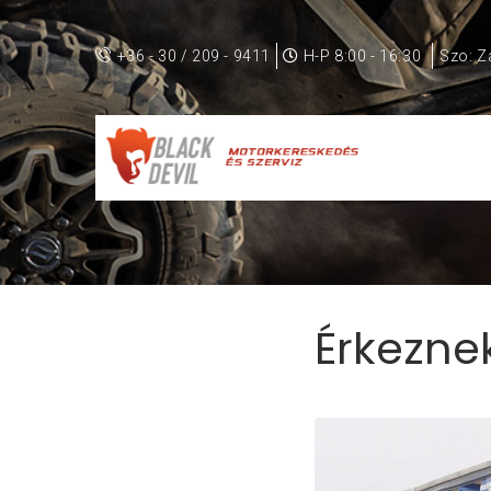
+36 - 30 / 209 - 9411
H-P 8:00 - 16:30
Szo: Z
Érkeznek a gépek!
Érkezne