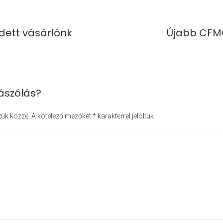
dett vásárlónk
Újabb CFM
ászólás?
zük közzé.
A kötelező mezőket
*
karakterrel jelöltük